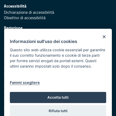
Accessibilità
Dichiarazione di accessibilità
Obiettivi di accessibilità
Redazione
Responsabili di pubblicazione
×
Informazioni sull'uso dei cookies
Protezione civile
Vai al sito di Protezione Civile Puglia
Questo sito web utilizza cookie essenziali per garantire
il suo corretto funzionamento e cookie di terze parti
Iniziativa finanziata con risorse del POR Puglia 2014/2020 -
per fornire servizi erogati da portali esterni. Questi
Asse XI
ultimi saranno impostati solo dopo il consenso.
Note legali
Fammi scegliere
Cookie e privacy
Amministrazione trasparente
Atti di notifica
Accetta tutti
Feed RSS
Servizi intranet
Rifiuta tutti