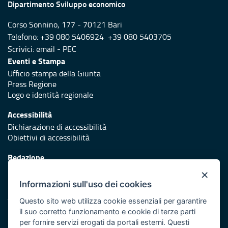
Dipartimento Sviluppo economico
Corso Sonnino, 177 - 70121 Bari
Telefono: +39 080 5406924 +39 080 5403705
Scrivici:
email
-
PEC
Eventi e Stampa
Ufficio stampa della Giunta
Press Regione
Logo e identità regionale
Accessibilità
Dichiarazione di accessibilità
Obiettivi di accessibilità
Redazione
Responsabili di pubblicazione
×
Informazioni sull'uso dei cookies
Protezione civile
Vai al sito di Protezione Civile Puglia
Questo sito web utilizza cookie essenziali per garantire
il suo corretto funzionamento e cookie di terze parti
Iniziativa finanziata con risorse del POR Puglia 2014/2020 -
per fornire servizi erogati da portali esterni. Questi