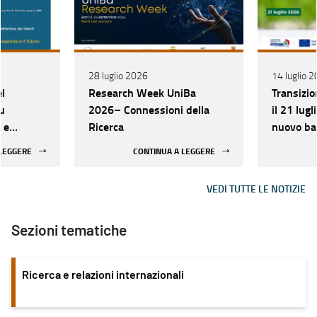
28 luglio 2026
14 luglio 
el
Research Week UniBa
Transizio
u
2026– Connessioni della
il 21 lug
 e
Ricerca
nuovo b
“Investim
 LEGGERE
CONTINUA A LEGGERE
4.0”
VEDI TUTTE LE NOTIZIE
Sezioni tematiche
Ricerca e relazioni internazionali