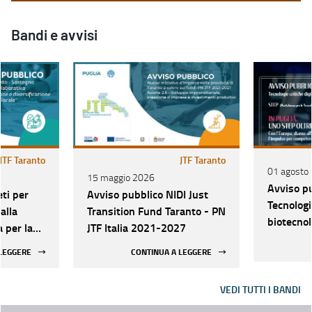
Bandi e avvisi
JTF Taranto
JTF Taranto
01 agosto
15 maggio 2026
Avviso p
ti per
Avviso pubblico NIDI Just
Tecnologie
alla
Transition Fund Taranto - PN
biotecnol
a per la
JTF Italia 2021-2027
 LEGGERE
CONTINUA A LEGGERE
e”
VEDI TUTTI I BANDI