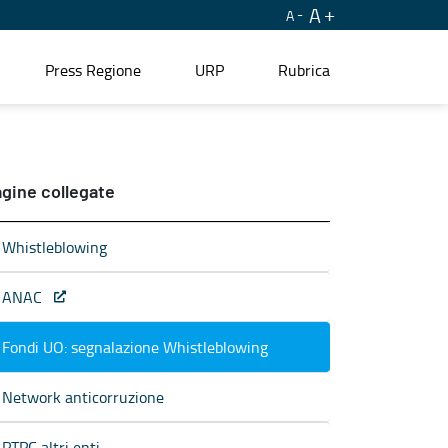
A
A
Press Regione
URP
Rubrica
gine collegate
Whistleblowing
ANAC
Fondi UO: segnalazione Whistleblowing
Network anticorruzione
PTPC altri enti