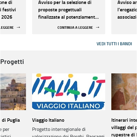
one di
Avviso per la selezione di
Avviso a
i festivi
proposte progettuali
l’erogazi
o 2026
finalizzate al potenziamento
associazi
e qualificazione degli Info-
loco
 LEGGERE
CONTINUA A LEGGERE
Point turistici appartenenti
alla rete regionale anno
VEDI TUTTI I BANDI
2026
Progetti
 di Puglia
Viaggio Italiano
Itinerari int
villaggi del 
e per
Progetto interregionale di
rupestre di 
istici
valorizzazione dei Borghi, Paesaggi