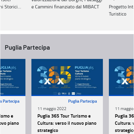
hi Storici
e Cammini finanziato dal MIBACT
Progetto Int
Turistico
Puglia Partecipa
a Partecipa
Puglia Partecipa
11 maggio 2022
11 maggio
rismo e
Puglia 365 Tour Turismo e
Puglia 3
uovo piano
Cultura: verso il nuovo piano
Cultura: 
strategico
strategic