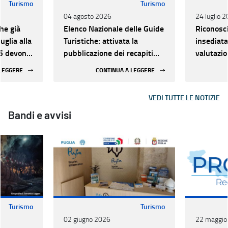
Turismo
Turismo
04 agosto 2026
24 luglio 
che già
Elenco Nazionale delle Guide
Riconosc
uglia alla
Turistiche: attivata la
insediat
25 devono
pubblicazione dei recapiti
valutazi
a entro il
professionali
 LEGGERE
CONTINUA A LEGGERE
VEDI TUTTE LE NOTIZIE
Bandi e avvisi
Turismo
Turismo
02 giugno 2026
22 maggio