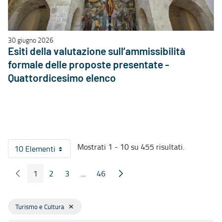
30 giugno 2026
Esiti della valutazione sull’ammissibilità
formale delle proposte presentate -
Quattordicesimo elenco
Mostrati 1 - 10 su 455 risultati.
10 Elementi
Per pagina
1
2
3
...
46
Pagina Precedente
Pagina Seguente
Pagina
Pagina
Pagina
Pagine intermedie
Pagina
Turismo e Cultura