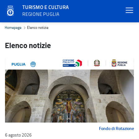
TURISMO E CULTURA
REGIONE PUGLIA
Elenco notizie - Turismo e cultura
Homepage
Elenco notizie
Elenco notizie
Fondo di Rotazione
6 agosto 2026