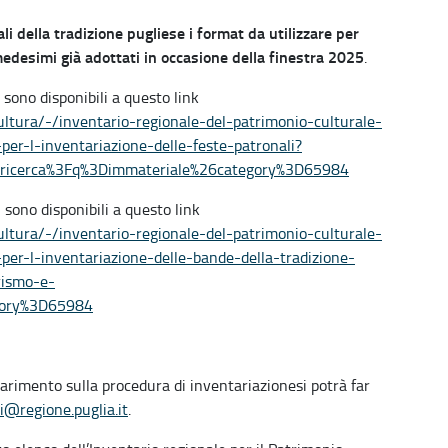
li della tradizione pugliese i format da utilizzare per
medesimi già adottati in occasione della finestra 2025
.
sono disponibili a questo link
ultura/-/inventario-regionale-del-patrimonio-culturale-
per-l-inventariazione-delle-feste-patronali?
Fricerca%3Fq%3Dimmateriale%26category%3D65984
i
sono disponibili a questo link
ultura/-/inventario-regionale-del-patrimonio-culturale-
per-l-inventariazione-delle-bande-della-tradizione-
rismo-e-
gory%3D65984
iarimento sulla procedura di inventariazionesi potrà far
li@regione.puglia.it
.