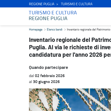
REGIONE PUGLIA
TURISMO E CULTURA
TURISMO E CULTURA
REGIONE PUGLIA
Inventario regionale del Patrimonio Culturale Immateriale della Pugl
Homepage
Elenco bandi
Inventario regionale del Patrimonio C
Inventario regionale del Patrim
Puglia. Al via le richieste di inv
candidatura per l'anno 2026 per 
Quando partecipare
02 febbraio 2026
dal
30 giugno 2026
al