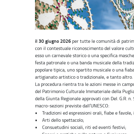
il 30 giugno 2026
per tutte le comunità di patri
con il contestuale riconoscimento del valore cult
esso un carnevale storico o una specifica mascher
festa patronale o una banda musicale della tradiz
popolare tipica, uno spartito musicale o una fia
artigianato artistico o tradizionale, e tanto altro.
La procedura rientra tra le azioni messe in campo
del Patrimonio Culturale Immateriale della Puglia
della Giunta Regionale approvati con Del. G.R. n. 
macro-sezioni previste dall’UNESCO:
• Tradizioni ed espressioni orali, fiabe e favole, 
• Arti dello spettacolo;
• Consuetudini sociali, riti ed eventi festivi;