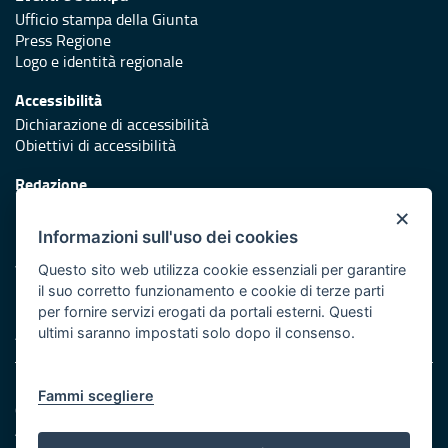
Ufficio stampa della Giunta
Press Regione
Logo e identità regionale
Accessibilità
Dichiarazione di accessibilità
Obiettivi di accessibilità
Redazione
Responsabili di pubblicazione
×
Informazioni sull'uso dei cookies
Protezione civile
Vai al sito di Protezione Civile Puglia
Questo sito web utilizza cookie essenziali per garantire
il suo corretto funzionamento e cookie di terze parti
Iniziativa finanziata con risorse del POR Puglia 2014/2020 -
per fornire servizi erogati da portali esterni. Questi
Asse XI
ultimi saranno impostati solo dopo il consenso.
Note legali
Fammi scegliere
Cookie e privacy
Amministrazione trasparente