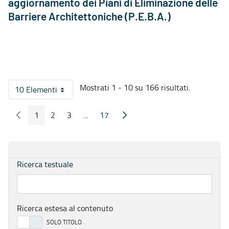
aggiornamento dei Piani di Eliminazione delle
Barriere Architettoniche (P.E.B.A.)
Mostrati 1 - 10 su 166 risultati.
10 Elementi
Per pagina
1
2
3
...
17
Pagina Precedente
Pagina Seguente
Pagina
Pagina
Pagina
Pagine intermedie
Pagina
Ricerca testuale
Ricerca estesa al contenuto