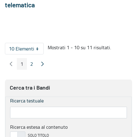
telematica
Mostrati 1 - 10 su 11 risultati.
10 Elementi
Per pagina
1
2
Pagina Precedente
Pagina Seguente
Pagina
Pagina
Cerca tra i Bandi
Ricerca testuale
Ricerca estesa al contenuto