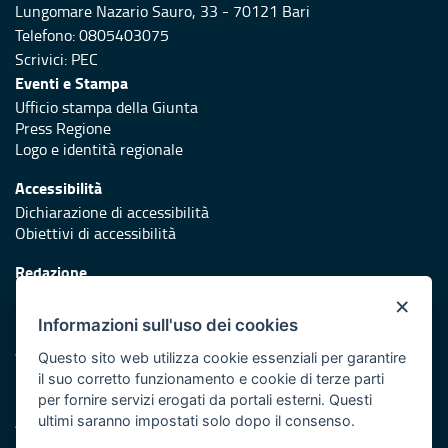
Lungomare Nazario Sauro, 33 - 70121 Bari
Telefono: 0805403075
Scrivici:
PEC
Eventi e Stampa
Ufficio stampa della Giunta
Press Regione
Logo e identità regionale
Accessibilità
Dichiarazione di accessibilità
Obiettivi di accessibilità
Redazione
Responsabili di pubblicazione
×
Informazioni sull'uso dei cookies
Protezione civile
Vai al sito di Protezione Civile Puglia
Questo sito web utilizza cookie essenziali per garantire
il suo corretto funzionamento e cookie di terze parti
Iniziativa finanziata con risorse del POR Puglia 2014/2020 -
per fornire servizi erogati da portali esterni. Questi
Asse XI
ultimi saranno impostati solo dopo il consenso.