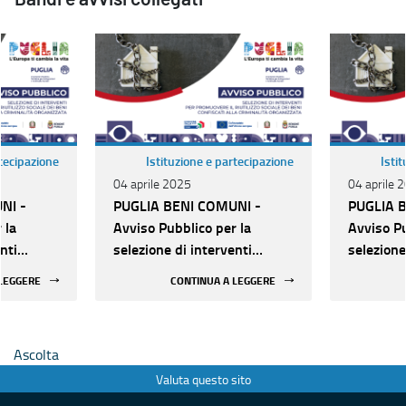
rtecipazione
Istituzione e partecipazione
Isti
04 aprile 2025
04 aprile 
NI -
PUGLIA BENI COMUNI -
PUGLIA 
 la
Avviso Pubblico per la
Avviso Pu
nti
selezione di interventi
selezione
vere il
finalizzati a promuovere il
finalizza
 LEGGERE
CONTINUA A LEGGERE
i beni
riutilizzo sociale dei beni
riutilizzo
nalità
confiscati alla criminalità
confiscati
organizzata
organizz
Ascolta
Valuta questo sito