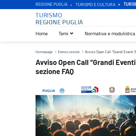
REGIONE PUGLIA
TURIS
TURISMO E CULTURA
TURISMO
REGIONE PUGLIA
Home
Temi
Normative e modulistica
Avviso Open Call “Grandi Eventi Secondo Semestre 2026": attiva 
Avviso Open Call “Grandi Eventi
Homepage
Elenco notizie
Avviso Open Call “Grandi Event
sezione FAQ