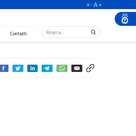
A
A
Contatti