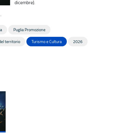
dicembre).
Q
.
a
Puglia Promozione
el territorio
Turismo e Cultura
2026