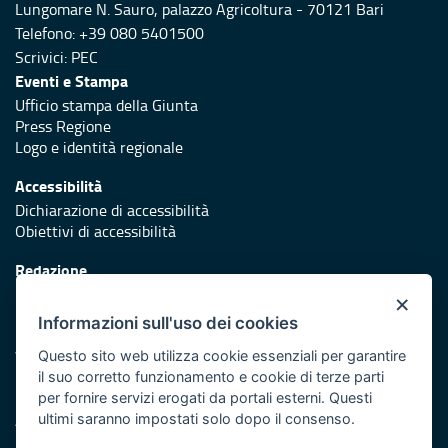
Lungomare N. Sauro, palazzo Agricoltura - 70121 Bari
Telefono: +39 080 5401500
Scrivici:
PEC
Eventi e Stampa
Ufficio stampa della Giunta
Press Regione
Logo e identità regionale
Accessibilità
Dichiarazione di accessibilità
Obiettivi di accessibilità
Redazione
Responsabili di pubblicazione
×
Informazioni sull'uso dei cookies
Protezione civile
Vai al sito di Protezione Civile Puglia
Questo sito web utilizza cookie essenziali per garantire
il suo corretto funzionamento e cookie di terze parti
Iniziativa finanziata con risorse del POR Puglia 2014/2020 -
per fornire servizi erogati da portali esterni. Questi
Asse XI
ultimi saranno impostati solo dopo il consenso.