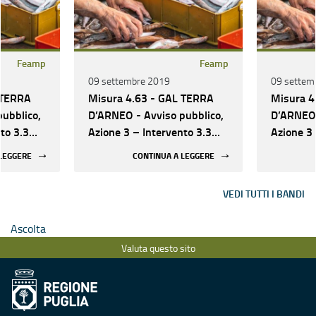
Feamp
Feamp
09 settembre 2019
09 settem
 TERRA
Misura 4.63 - GAL TERRA
Misura 4
ubblico,
D’ARNEO - Avviso pubblico,
D’ARNEO 
to 3.3
Azione 3 – Intervento 3.3
Azione 3 
“Nuove rotte”
“Nuove r
 LEGGERE
CONTINUA A LEGGERE
VEDI TUTTI I BANDI
Ascolta
Valuta questo sito