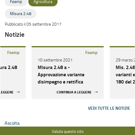
Feamp
Agricoltura
Misura 2.48
Pubblicato il 05 settembre 2017
Notizie
Feamp
Feamp
10 settembre 2021
29 marzo 
ura 2.48
Misura 2.48 a -
Mis. 2.4
Approvazione variante
varianti e
disimpegno e rettifica
180 del 
mm. e ii
 LEGGERE
CONTINUA A LEGGERE
VEDI TUTTE LE NOTIZIE
Ascolta
Valuta questo sito