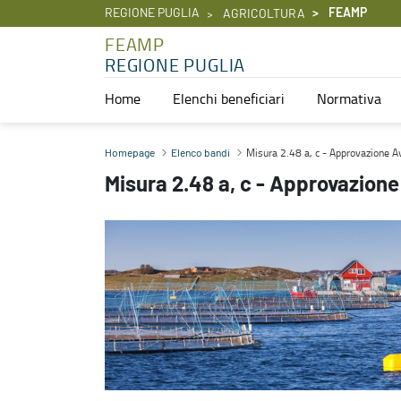
REGIONE PUGLIA
FEAMP
AGRICOLTURA
FEAMP
REGIONE PUGLIA
Home
Elenchi beneficiari
Normativa
Misura 2.48 a, c - Approvazione Avviso Pubblico - FEAMP
Misura 2.48 a, c - Approvazione A
Homepage
Elenco bandi
Misura 2.48 a, c - Approvazion