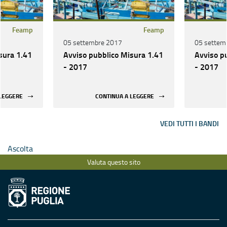
Feamp
Feamp
05 settembre 2017
05 settem
sura 1.41
Avviso pubblico Misura 1.41
Avviso p
- 2017
- 2017
 LEGGERE
CONTINUA A LEGGERE
VEDI TUTTI I BANDI
Ascolta
Valuta questo sito