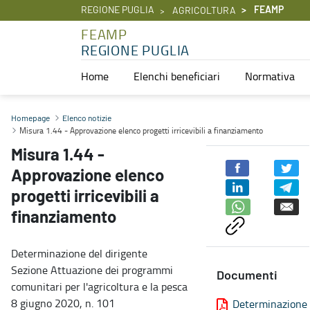
REGIONE PUGLIA
FEAMP
AGRICOLTURA
FEAMP
REGIONE PUGLIA
Home
Elenchi beneficiari
Normativa
Misura 1.44 - Approvazione elenco progetti irricevibili a finanzi
Homepage
Elenco notizie
Misura 1.44 - Approvazione elenco progetti irricevibili a finanziamento
Misura 1.44 -
Approvazione elenco
progetti irricevibili a
finanziamento
Determinazione del dirigente
Sezione Attuazione dei programmi
Documenti
comunitari per l'agricoltura e la pesca
8 giugno 2020, n. 101
Determinazione