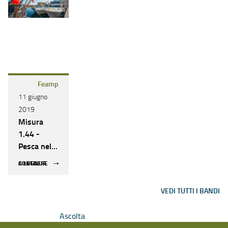
Feamp
11 giugno
2019
Misura
1.44 -
Pesca nelle
acque
CONTINUA A LEGGERE
interne e
fauna e
VEDI TUTTI I BANDI
flora nelle
acque
Ascolta
interne