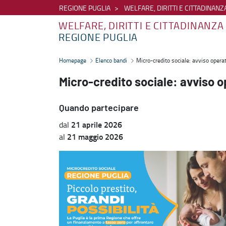
REGIONE PUGLIA
WELFARE, DIRITTI E CITTADINANZ
WELFARE, DIRITTI E CITTADINANZA
REGIONE PUGLIA
Micro-credito sociale: avviso operativo dalle ore 12.00 del 21 aprile
Homepage
Elenco bandi
Micro-credito sociale: avviso operat
Micro-credito sociale: avviso op
Quando partecipare
21 aprile 2026
dal
21 maggio 2026
al