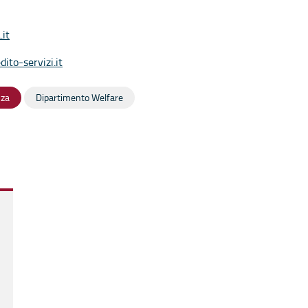
.it
ito-servizi.
it
nza
Dipartimento Welfare