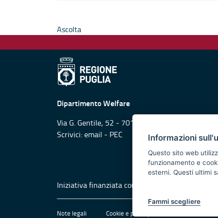
Ascolta
Dipartimento Welfare
Via G. Gentile, 52 - 70126 Bari
Scrivici:
email
-
PEC
Informazioni sull'
Questo sito web utilizz
funzionamento e cookie 
esterni. Questi ultimi
Iniziativa finanziata con risorse del POR Puglia
Fammi scegliere
Note legali
Cookie e privacy
Amministrazione 