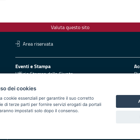
Valuta questo sito
Area riservata
Eventi e Stampa
Ac
Ufficio Stampa della Giunta
Di
Press Regione
Obi
Logo e identità regionale
uso dei cookies
Redazione
Pr
a cookie essenziali per garantire il suo corretto
A
di terze parti per fornire servizi erogati da portali
Responsabili di pubblicazione
Vai
 saranno impostati solo dopo il consenso.
 2014/2020 - Asse XI
trasparente
Atti di notifica
Feed RSS
Servizi intranet