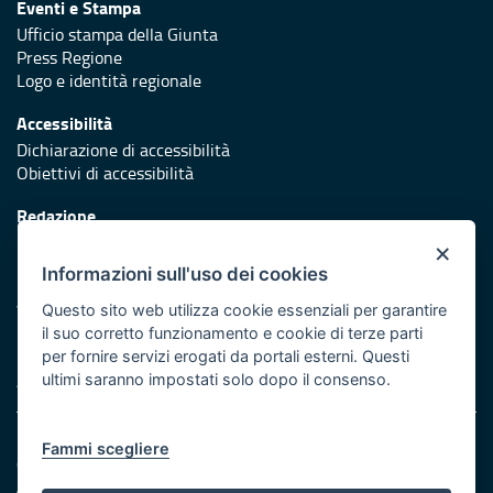
Eventi e Stampa
Ufficio stampa della Giunta
Press Regione
Logo e identità regionale
Accessibilità
Dichiarazione di accessibilità
Obiettivi di accessibilità
Redazione
Responsabili di pubblicazione
×
Informazioni sull'uso dei cookies
Protezione civile
Vai al sito di Protezione Civile Puglia
Questo sito web utilizza cookie essenziali per garantire
il suo corretto funzionamento e cookie di terze parti
Iniziativa finanziata con risorse del POR Puglia 2014/2020 -
per fornire servizi erogati da portali esterni. Questi
Asse XI
ultimi saranno impostati solo dopo il consenso.
Note legali
Fammi scegliere
Cookie e privacy
Amministrazione trasparente