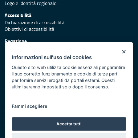
Logo e identità regionale
Accessibilità
Dichiarazione di accessibilità
Obiettivi di accessibilità
Redazione
Responsabili di pubblicazione
×
Informazioni sull'uso dei cookies
Protezione civile
Vai al sito di Protezione Civile Puglia
Questo sito web utilizza cookie essenziali per garantire
il suo corretto funzionamento e cookie di terze parti
Iniziativa finanziata con risorse del POR Puglia 2014/2020 -
per fornire servizi erogati da portali esterni. Questi
Asse XI
ultimi saranno impostati solo dopo il consenso.
Note legali
Fammi scegliere
Cookie e privacy
Amministrazione trasparente
Atti di notifica
Accetta tutti
Feed RSS
Servizi Intranet