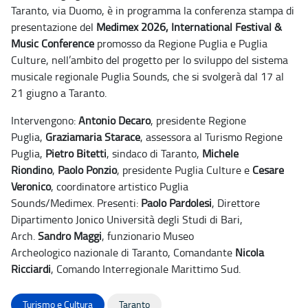
Taranto, via Duomo, è in programma la conferenza stampa di
presentazione del
Medimex 2026, International Festival &
Music Conference
promosso da Regione Puglia e Puglia
Culture, nell’ambito del progetto per lo sviluppo del sistema
musicale regionale Puglia Sounds, che si svolgerà dal 17 al
21 giugno a Taranto.
Intervengono:
Antonio Decaro
, presidente Regione
Puglia,
Graziamaria Starace
, assessora al Turismo Regione
Puglia,
Pietro Bitetti
, sindaco di Taranto,
Michele
Riondino
,
Paolo Ponzio
, presidente Puglia Culture e
Cesare
Veronico
, coordinatore artistico Puglia
Sounds/Medimex.
Presenti:
Paolo Pardolesi
, Direttore
Dipartimento Jonico Università degli Studi di Bari,
Arch.
Sandro Maggi
, funzionario Museo
Archeologico
nazionale di Taranto, Comandante
Nicola
Ricciardi
, Comando Interregionale Marittimo Sud.
Turismo e Cultura
Taranto