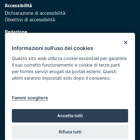
Accessibilità
Dichiarazione di accessibilità
Obiettivi di accessibilità
Redazione
Responsabili di pubblicazione
×
Informazioni sull'uso dei cookies
Protezione civile
Vai al sito di Protezione Civile Puglia
Questo sito web utilizza cookie essenziali per garantire
il suo corretto funzionamento e cookie di terze parti
Iniziativa finanziata con risorse del POR Puglia 2014/2020 -
per fornire servizi erogati da portali esterni. Questi
Asse XI
ultimi saranno impostati solo dopo il consenso.
Note legali
Fammi scegliere
Cookie e privacy
Amministrazione trasparente
Atti di notifica
Accetta tutti
Feed RSS
Servizi Intranet
Rifiuta tutti