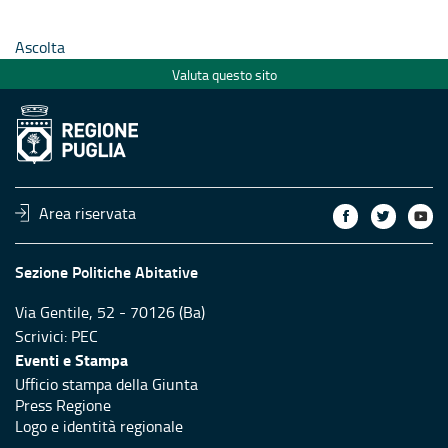
nti su
Comuni per interventi su
Comuni p
atrimonio
alloggi sfitti del patrimonio
alloggi s
Ascolta
ERP
ERP
Valuta questo sito
Area riservata
Sezione Politiche Abitative
Via Gentile, 52 - 70126 (Ba)
Scrivici:
PEC
Eventi e Stampa
Ufficio stampa della Giunta
Press Regione
Logo e identità regionale