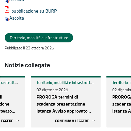
pubblicazione su BURP
Ascolta
Territorio, mobilità e infrastrutture
Pubblicato il 22 ottobre 2025
Notizie collegate
Territorio, mobilità e infrastrutture
Territorio, mobilità e infrastrutture
02 dicembre 2025
02 dicemb
di
PROROGA termini di
PROROGA 
zione
scadenza presentazione
scadenza
rovato
istanza Avviso approvato
istanza 
 n.
con Determinazione n.
con Dete
 LEGGERE
CONTINUA A LEGGERE
to ai
414/2025. Contributo ai
414/2025