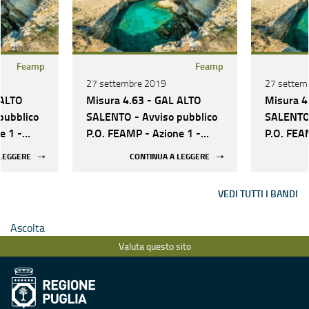
Feamp
Feamp
27 settembre 2019
27 settem
 ALTO
Misura 4.63 - GAL ALTO
Misura 4
pubblico
SALENTO - Avviso pubblico
SALENTO 
e 1 -
P.O. FEAMP - Azione 1 -
P.O. FEA
istino di
Intervento 1.2 “Ripristino di
Intervent
 LEGGERE
CONTINUA A LEGGERE
tieri e
Habitat naturali costieri e
Habitat n
Marini”
Marini”
VEDI TUTTI I BANDI
Ascolta
Valuta questo sito