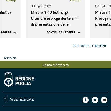
30 luglio 2021
02 luglio 
listica
Misura 1.40 lett. a, g)
Misura 1.4
Ulteriore proroga dei termini
Proroga d
di presentazione delle
presentaz
domande di aiuto
domande 
 LEGGERE
CONTINUA A LEGGERE
VEDI TUTTE LE NOTIZIE
Ascolta
Valuta questo sito
Area riservata