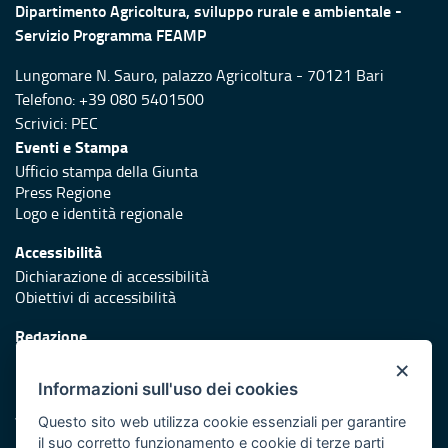
Dipartimento Agricoltura, sviluppo rurale e ambientale -
Servizio Programma FEAMP
Lungomare N. Sauro, palazzo Agricoltura - 70121 Bari
Telefono: +39 080 5401500
Scrivici:
PEC
Eventi e Stampa
Ufficio stampa della Giunta
Press Regione
Logo e identità regionale
Accessibilità
Dichiarazione di accessibilità
Obiettivi di accessibilità
Redazione
Responsabili di pubblicazione
×
Informazioni sull'uso dei cookies
Protezione civile
Vai al sito di Protezione Civile Puglia
Questo sito web utilizza cookie essenziali per garantire
il suo corretto funzionamento e cookie di terze parti